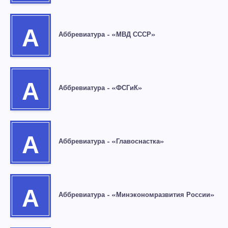
А
Аббревиатура – «МВД СССР»
А
Аббревиатура – «ФСГиК»
А
Аббревиатура – «Главоснастка»
А
Аббревиатура – «Минэкономразвития России»