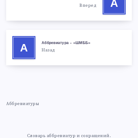
А
Вперед
Аббревиатура – «ШМББ»
А
Назад
Аббревиатуры
Словарь аббревиатур и сокращений.