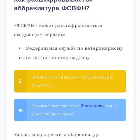
аббревиатура ФСВФН?
«ФСВФН» может расшифровываться
следующим образом:
Федеральная служба по ветеринарному
и фитосанитарному надзору
Количество значений аббревиатуры
ФСВФН: 1.
Заметили неточность?
Напишите
нам в
комментариях ниже!
Уловка сокращений и аббревиатур