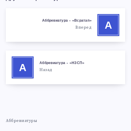
Аббревиатура – «Всратап»
А
Вперед
Аббревиатура – «НЗСП»
А
Назад
Аббревиатуры