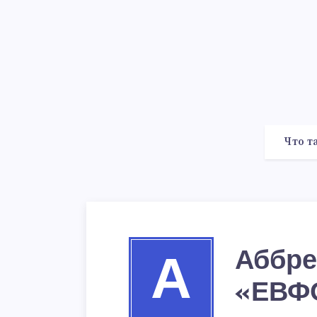
Что т
Аббре
А
«ЕВФ