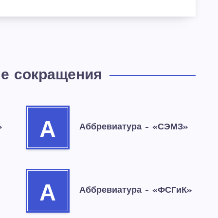
е сокращения
А
»
Аббревиатура – «СЭМЗ»
А
Аббревиатура – «ФСГиК»