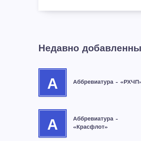
Недавно добавленны
А
Аббревиатура – «РХЧП
Аббревиатура –
А
«Красфлот»