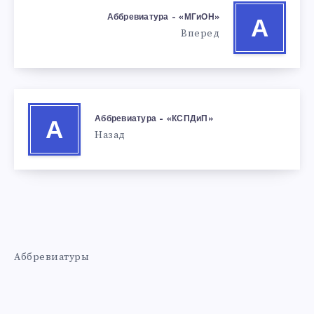
Аббревиатура – «МГиОН»
А
Вперед
Аббревиатура – «КСПДиП»
А
Назад
Аббревиатуры