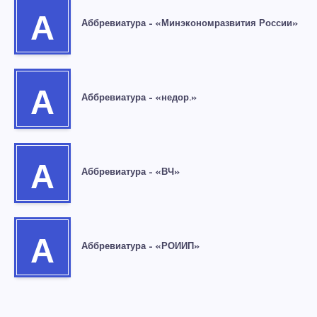
А
Аббревиатура – «Минэкономразвития России»
А
Аббревиатура – «недор.»
А
Аббревиатура – «ВЧ»
А
Аббревиатура – «РОИИП»