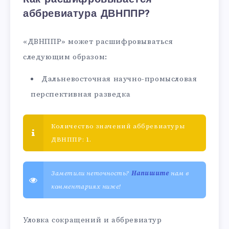
аббревиатура ДВНППР?
«ДВНППР» может расшифровываться
следующим образом:
Дальневосточная научно-промысловая
перспективная разведка
Количество значений аббревиатуры
ДВНППР: 1.
Заметили неточность?
Напишите
нам в
комментариях ниже!
Уловка сокращений и аббревиатур