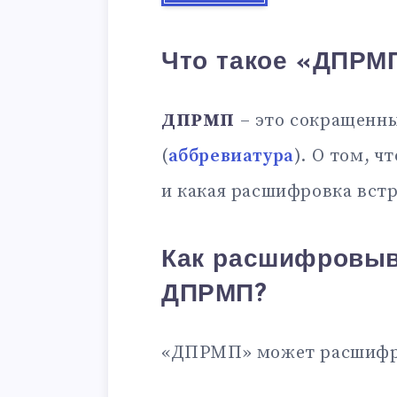
Что такое «ДПРМ
ДПРМП
– это сокращенны
(
аббревиатура
). О том, ч
и какая расшифровка встр
Как расшифровыв
ДПРМП?
«ДПРМП» может расшифр