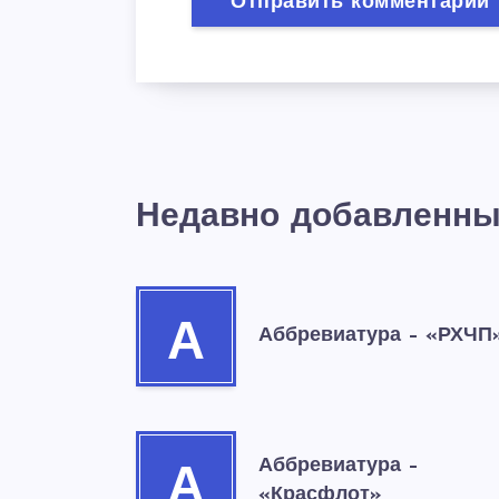
Недавно добавленны
А
Аббревиатура – «РХЧП
Аббревиатура –
А
«Красфлот»