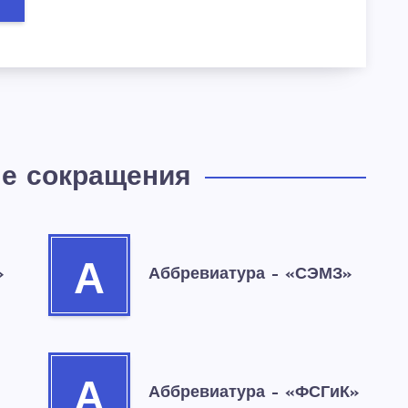
е сокращения
А
»
Аббревиатура – «СЭМЗ»
А
Аббревиатура – «ФСГиК»