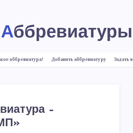
Аббревиатуры
акое аббревиатура?
Добавить аббревиатуру
Задать 
виатура –
МП»