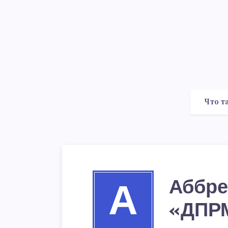
Что т
Аббре
А
«ДПР