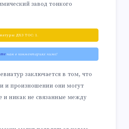
имический завод тонкого
иатуры ДХЗ ТОС: 1.
ите
нам в комментариях ниже!
евиатур заключается в том, что
и и произношении они могут
е и никак не связанные между