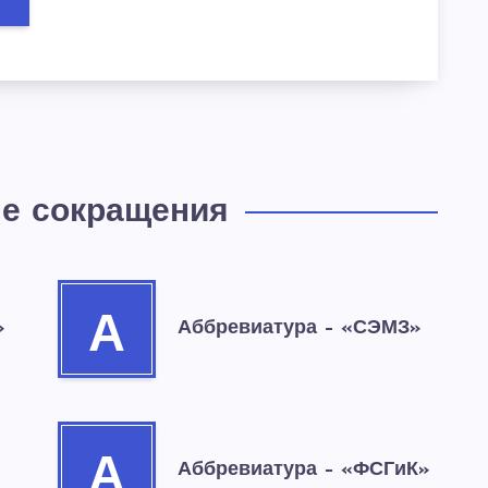
е сокращения
А
»
Аббревиатура – «СЭМЗ»
А
Аббревиатура – «ФСГиК»