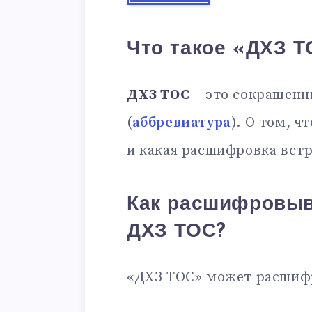
Что такое «ДХЗ Т
ДХЗ ТОС
– это сокращенн
(
аббревиатура
). О том, ч
и какая расшифровка встр
Как расшифровыв
ДХЗ ТОС?
«ДХЗ ТОС» может расшиф