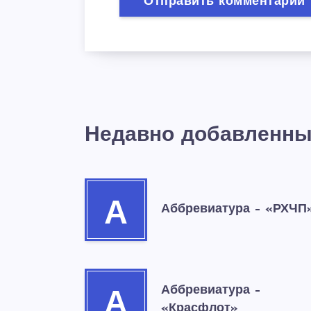
Недавно добавленны
А
Аббревиатура – «РХЧП
Аббревиатура –
А
«Красфлот»