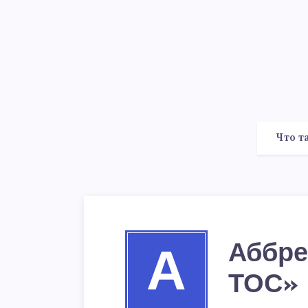
Что т
Аббре
А
ТОС»