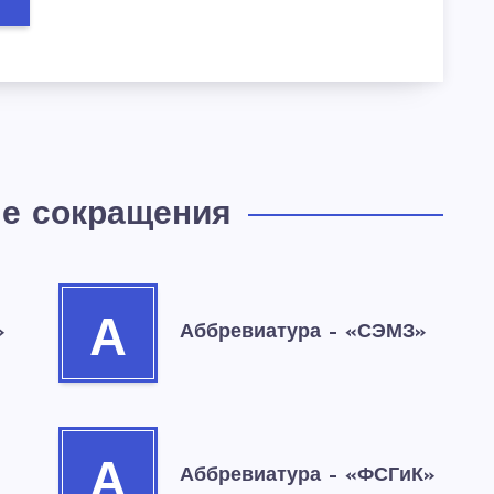
е сокращения
А
»
Аббревиатура – «СЭМЗ»
А
Аббревиатура – «ФСГиК»