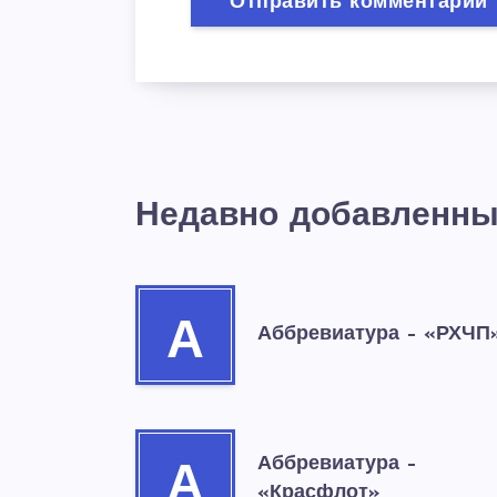
Недавно добавленны
А
Аббревиатура – «РХЧП
Аббревиатура –
А
«Красфлот»