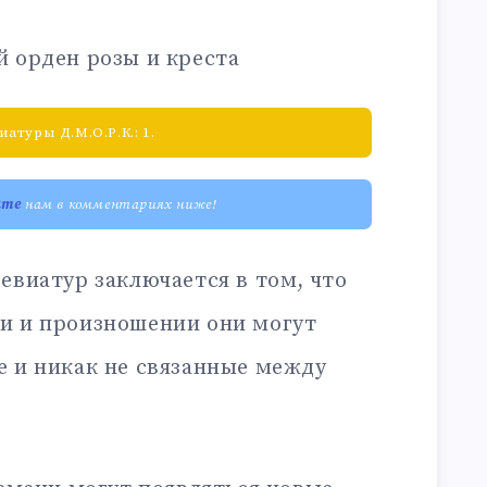
 орден розы и креста
туры Д.М.О.Р.К.: 1.
ите
нам в комментариях ниже!
евиатур заключается в том, что
и и произношении они могут
е и никак не связанные между