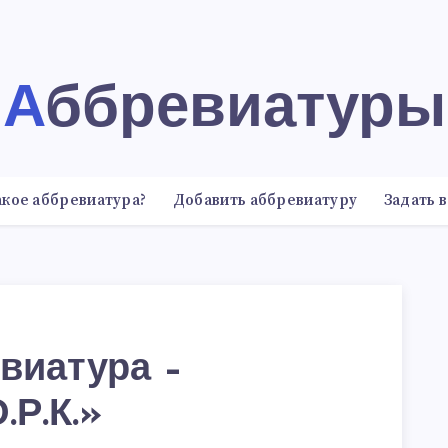
Аббревиатуры
акое аббревиатура?
Добавить аббревиатуру
Задать 
виатура –
.Р.К.»