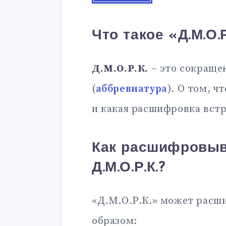
Что такое «Д.М.О.Р
Д.М.О.Р.К.
– это сокраще
(
аббревиатура
). О том, ч
и какая расшифровка встр
Как расшифровыв
Д.М.О.Р.К.?
«Д.М.О.Р.К.» может рас
образом: