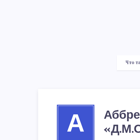
Что т
Аббре
А
«Д.М.О