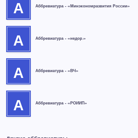
А
Аббревиатура – «Минэкономразвития России»
А
Аббревиатура – «недор.»
А
Аббревиатура – «ВЧ»
А
Аббревиатура – «РОИИП»