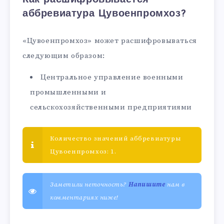
аббревиатура Цувоенпромхоз?
«Цувоенпромхоз» может расшифровываться
следующим образом:
Центральное управление военными
промышленными и
сельскохозяйственными предприятиями
Количество значений аббревиатуры
Цувоенпромхоз: 1.
Заметили неточность?
Напишите
нам в
комментариях ниже!