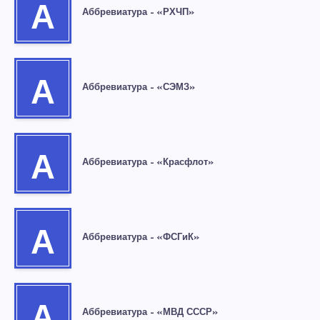
А
Аббревиатура – «РХЧП»
А
Аббревиатура – «СЭМЗ»
А
Аббревиатура – «Красфлот»
А
Аббревиатура – «ФСГиК»
Аббревиатура – «МВД СССР»