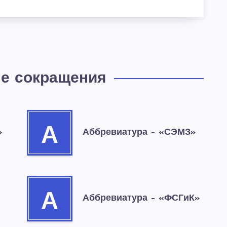
е сокращения
А
»
Аббревиатура – «СЭМЗ»
А
Аббревиатура – «ФСГиК»