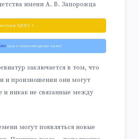
етства имени А. В. Запорожца
иатуры ЦДДЗ: 1.
ите
нам в комментариях ниже!
евиатур заключается в том, что
и и произношении они могут
е и никак не связанные между
ремени могут появляться новые