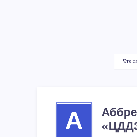
Что т
Аббре
А
«ЦДД