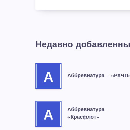
Недавно добавленны
А
Аббревиатура – «РХЧП
Аббревиатура –
А
«Красфлот»