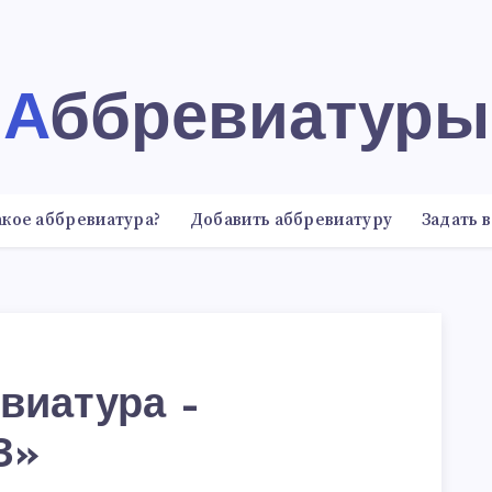
Аббревиатуры
акое аббревиатура?
Добавить аббревиатуру
Задать 
виатура –
З»