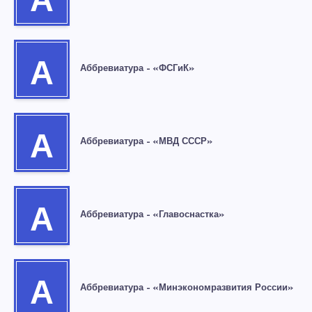
А
А
Аббревиатура – «ФСГиК»
А
Аббревиатура – «МВД СССР»
А
Аббревиатура – «Главоснастка»
А
Аббревиатура – «Минэкономразвития России»