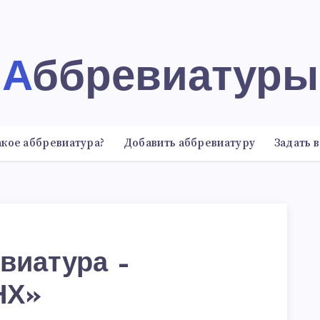
Аббревиатуры
акое аббревиатура?
Добавить аббревиатуру
Задать 
виатура –
НХ»