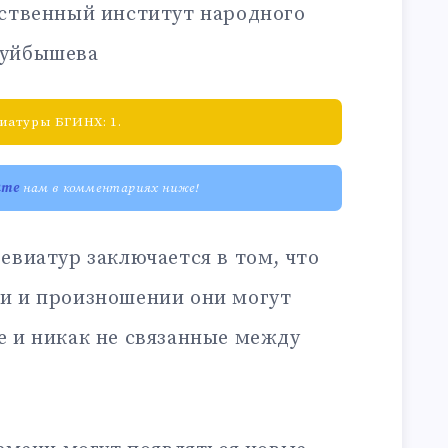
рственный институт народного
 Куйбышева
иатуры БГИНХ: 1.
ите
нам в комментариях ниже!
евиатур заключается в том, что
и и произношении они могут
е и никак не связанные между