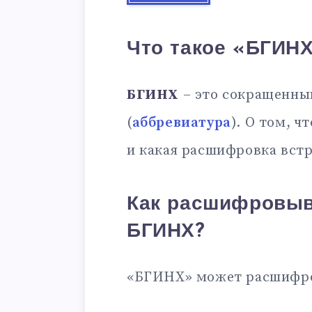
Что такое «БГИН
БГИНХ
– это сокращенны
(
аббревиатура
). О том, ч
и какая расшифровка встр
Как расшифровыв
БГИНХ?
«БГИНХ» может расшифро