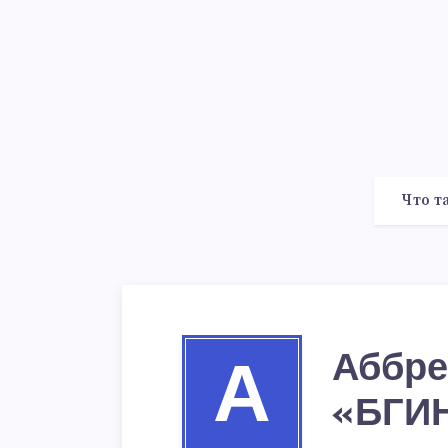
Что т
Аббре
А
«БГИ