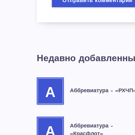
Недавно добавленны
А
Аббревиатура – «РХЧП
Аббревиатура –
А
«Красфлот»