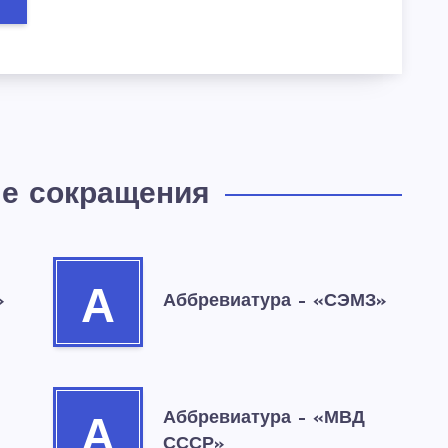
е сокращения
А
»
Аббревиатура – «СЭМЗ»
Аббревиатура – «МВД
А
СССР»