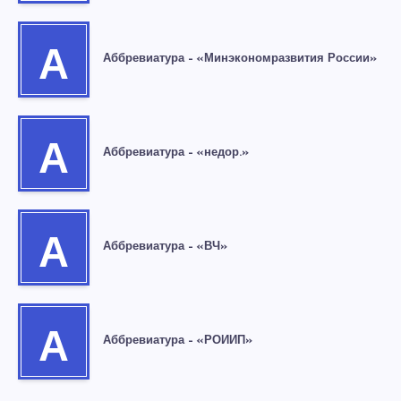
А
Аббревиатура – «Минэкономразвития России»
А
Аббревиатура – «недор.»
А
Аббревиатура – «ВЧ»
А
Аббревиатура – «РОИИП»