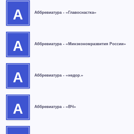
А
Аббревиатура – «Главоснастка»
А
Аббревиатура – «Минэкономразвития России»
А
Аббревиатура – «недор.»
А
Аббревиатура – «ВЧ»